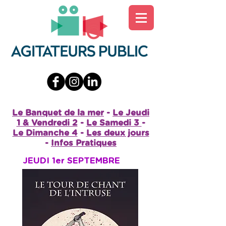
Le Banquet de la mer
-
Le Jeudi
1 & Vendredi 2
-
Le Samedi 3
-
Le Dimanche 4
-
Les deux jours
-
Infos Pratiques
JEUDI 1er SEPTEMBRE