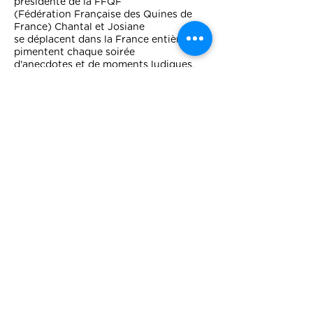
présidente de la FFQF
(Fédération Française des Quines de
France) Chantal et Josiane
se déplacent dans la France entière et
pimentent chaque soirée
d'anecdotes et de moments ludiques,
pour offrir à chacun
la possibilité de ne pas repartir les
mains vides.
Alors que certains tirent les cartes,
Chantal et Josiane
tirent les boules et laissent le hasard du
quine de côté...
Car finalement. la chance existe.
Véritable soirée quine animée par deux
professionnelles.
A la Vannerie
12 rue des alouettes à Grand-Fort
Philippe
grâce au soutien du CMCAS
Buvette et restauration sur place -
GRATUIT