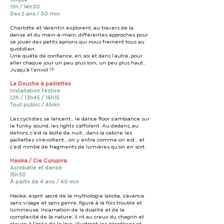
Cirque
11H / 14h30
Des 2 ans / 30 min
Charlotte et Valentin explorent, au travers de la
danse et du main-à-main, différentes approches pour
se jouer des petits aprioris qui nous freinent tous au
quotidien.
Une quête de confiance, en soi et dans l’autre, pour
aller chaque jour un peu plus loin, un peu plus haut...
Jusqu’à l’envol !?
La Douche à paillettes
Installation festive
12h / 13h45 / 16h15
Tout public / 45mn
Les cyclistes se lancent... le dance floor s’ambiance sur
le funky sound, les lights s’affolent. Au dedans, au
dehors, c’est la boîte de nuit... dans la cabine les
paillettes virevoltent... on y entre comme on est... et
c’est nimbé de fragments de lumières qu’on en sort.
Haoka / Cie Curupira
Acrobatie et danse
15h30
À partir de 4 ans / 40 min
Haoka, esprit sacré de la mythologie lakota, s’avance
sans visage et sans genre, figure à la fois trouble et
lumineuse. Incarnation de la dualité et de la
complexité de la nature, il rit au creux du chagrin et