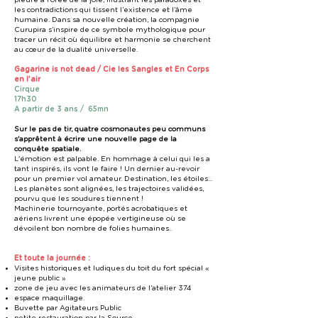
pleure à l’orée de la joie, illustrant les paradoxes et
les contradictions qui tissent l’existence et l’âme
humaine. Dans sa nouvelle création, la compagnie
Curupira s’inspire de ce symbole mythologique pour
tracer un récit où équilibre et harmonie se cherchent
au cœur de la dualité universelle.
Gagarine is not dead / Cie les Sangles et En Corps
en l’air
Cirque
17h30
A partir de 3 ans / 65mn
Sur le pas de tir, quatre cosmonautes peu communs
s'apprêtent à écrire une nouvelle page de la
conquête spatiale.
L'émotion est palpable. En hommage à celui qui les a
tant inspirés, ils vont le faire ! Un dernier au-revoir
pour un premier vol amateur. Destination, les étoiles...
Les planètes sont alignées, les trajectoires validées,
pourvu que les soudures tiennent !
Machinerie tournoyante, portés acrobatiques et
aériens livrent une épopée vertigineuse où se
dévoilent bon nombre de folies humaines..
Et toute la journée :
Visites historiques et ludiques du toit du fort spécial «
jeune public »
zone de jeu avec les animateurs de l’atelier 374
espace maquillage.
Buvette par Agitateurs Public