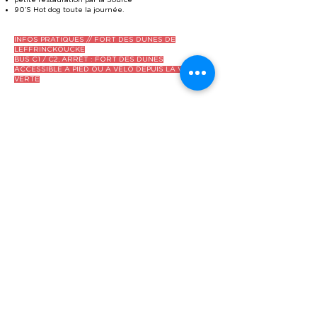
petite restauration par la Source
90’S Hot dog toute la journée.
INFOS PRATIQUES // FORT DES DUNES DE
LEFFRINCKOUCKE
BUS C1 / C2, ARRÊT : FORT DES DUNES
ACCESSIBLE A PIED OU A VELO DEPUIS LA VOIE
VERTE