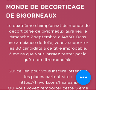
MONDE DE DECORTICAGE
DE BIGORNEAUX
Le quatrième championnat du monde de
décorticage de bigorneaux aura lieu le
dimanche 7 septembre à 14h30. Dans
une ambiance de folie, venez supporter
les 30 candidats à ce titre improbable,
à moins que vous laissiez tenter par la
quête du titre mondiale.
Sur ce lien pour vous inscrire, attention
les places partent vite :
https://tinyurl.com/fncnezhp
Qui vous voyez remporter cette 5 ème
édition ? A vos pronostics ?