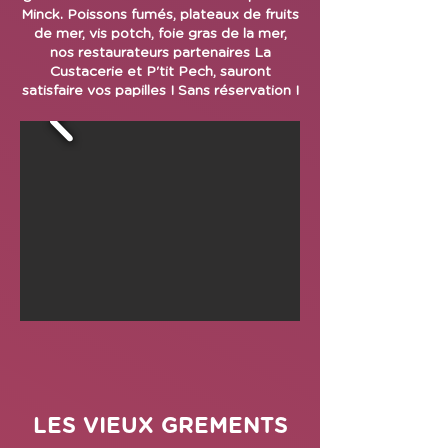
Minck. Poissons fumés, plateaux de fruits
de mer, vis potch, foie gras de la mer,
nos restaurateurs partenaires La
Custacerie et P'tit Pech, sauront
satisfaire vos papilles ! Sans réservation !
LES VIEUX GREMENTS