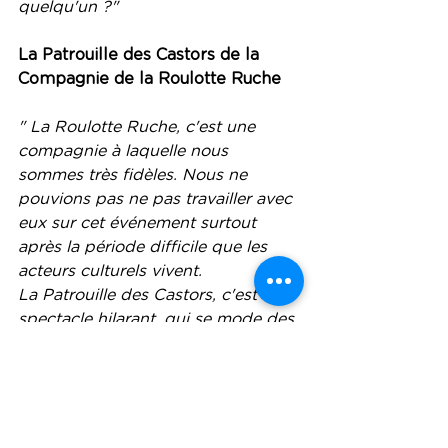
quelqu'un ?" 
La Patrouille des Castors de la 
Compagnie de la Roulotte Ruche
" La Roulotte Ruche, c'est une 
compagnie à laquelle nous 
sommes très fidèles. Nous ne 
pouvions pas ne pas travailler avec 
eux sur cet événement surtout 
après la période difficile que les 
acteurs culturels vivent. 
La Patrouille des Castors, c'est un 
spectacle hilarant, qui se mode des 
codes du scoutisme. Vous avez 4 
adultes qui désire vivre en 
connexion avec la nature. On 
trouvait cela marrant après ce 
confinement et ce désir de vie 